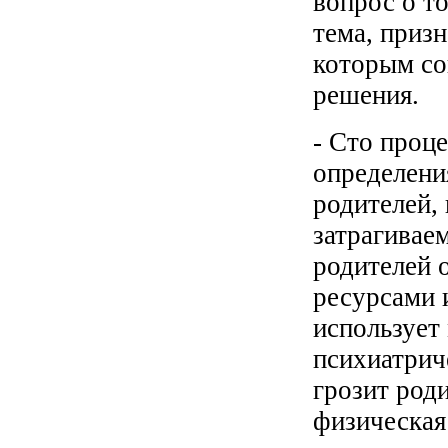
вопрос о то
тема, приз
которым со
решения.
- Сто проц
определени
родителей,
затрагивае
родителей 
ресурсами 
использует
психиатрич
грозит роди
физическая