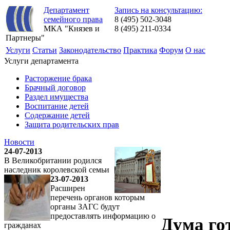
Департамент
Запись на консультацию:
семейного права
8 (495) 502-3048
МКА "Князев и
8 (495) 211-0334
Партнеры"
Услуги
Статьи
Законодательство
Практика
Форум
О нас
Услуги департамента
Расторжение брака
Брачный договор
Раздел имущества
Воспитание детей
Содержание детей
Защита родительских прав
Новости
24-07-2013
В Великобритании родился
наследник королевской семьи
23-07-2013
Расширен
перечень органов которым
органы ЗАГС будут
предоставлять информацию о
Дума го
гражданах