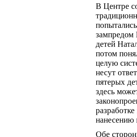
В Центре с
традиционн
попытались
зампредом 
детей Ната
потом понял
целую сист
несут ответ
пятерых де
здесь может
законопроек
разработке 
нанесению 
Обе сторон