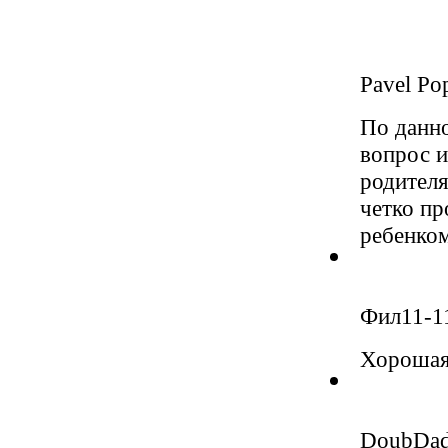
Pavel Po
По данно
вопрос и
родителя
четко п
ребенком
Фил
11-1
Хорошая
DoubDa