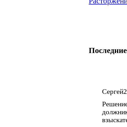
Расторжени
Последние
Сергей
2
Решение
должник
взыскат