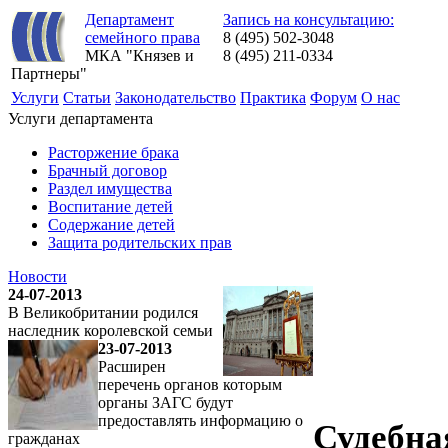
Департамент
Запись на консультацию:
семейного права
8 (495) 502-3048
МКА "Князев и
8 (495) 211-0334
Партнеры"
Услуги
Статьи
Законодательство
Практика
Форум
О нас
Услуги департамента
Расторжение брака
Брачный договор
Раздел имущества
Воспитание детей
Содержание детей
Защита родительских прав
Новости
24-07-2013
В Великобритании родился
наследник королевской семьи
23-07-2013
Расширен
перечень органов которым
органы ЗАГС будут
предоставлять информацию о
Судебна
гражданах