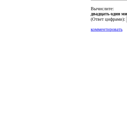
Вычислите:
двaдцaть oдин ми
(Ответ цифрами):
комментировать