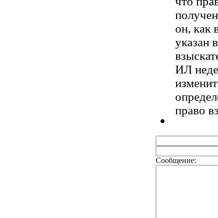
что пра
получен
он, как
указан 
взыскат
ИЛ неде
изменит
определ
право в
Сообщение: