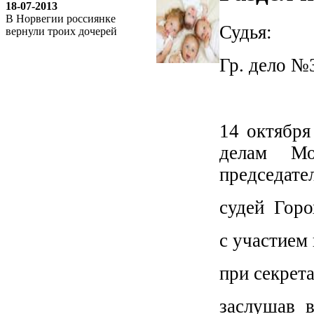
18-07-2013
В Норвегии россиянке
Судья:
вернули троих дочерей
Гр. дело №
О П Р
14 октября
делам Мо
председате
судей Горо
с участием
при секрет
заслушав 