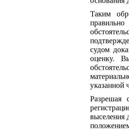
основания 
Таким обр
правиль
обстоятель
подтвержд
судом дока
оценку. В
обстоятел
материаль
указанной 
Разрешая с
регистрац
выселения 
положение