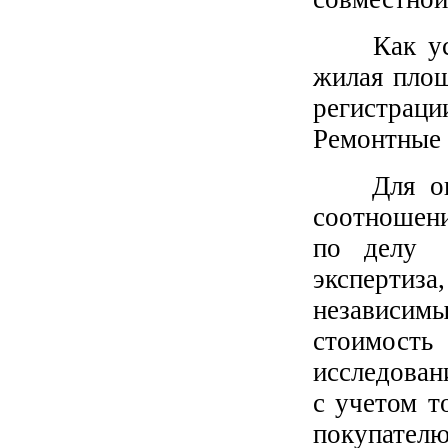
Как усмат
жилая пло
регистраци
Ремонтные 
Для опре
соотношени
по делу 
экспертиз
независим
стоимость
исследован
с учетом т
покупателю 