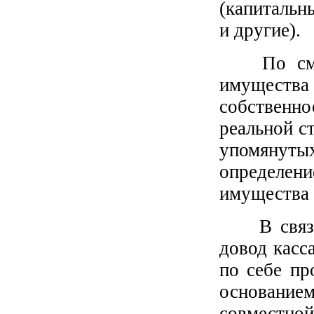
(капитальн
и другие).
По смысл
имуществ
собственн
реальной с
упомянут
определен
имущества 
В связи с
довод касс
по себе пр
основание
совместной