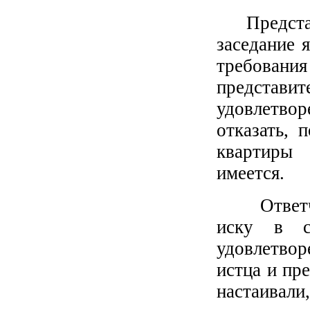
Представи
заседание 
требования
представит
удовлетв
отказать, 
квартиры
имеется.
Ответчик,
иску в с
удовлетвор
истца и пр
настаивал