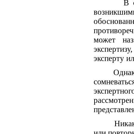
В соотве
возникши
обоснован
противореч
может на
экспертиз
эксперту и
Однако ни
сомневат
экспертн
рассмотр
представле
Никаких х
или повторн