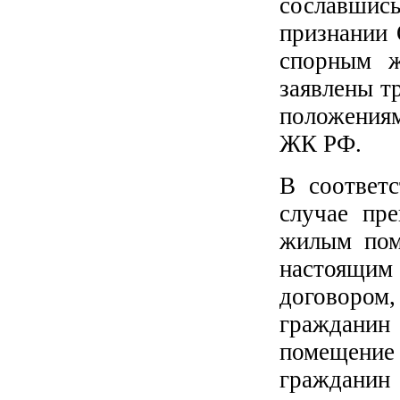
сославши
признании 
спорным ж
заявлены т
положениям
ЖК РФ.
В соответ
случае пр
жилым пом
настоящим 
договором
гражданин
помещение 
гражданин