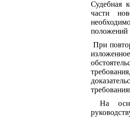
Судебная к
части но
необходим
положений 
При повтор
изложенн
обстоятель
требова
доказатель
требования
На основ
руководству