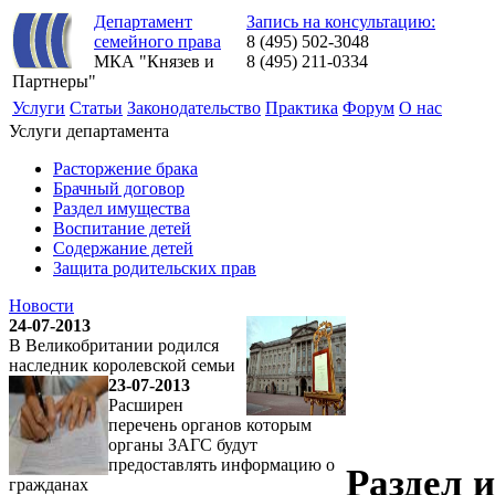
Департамент
Запись на консультацию:
семейного права
8 (495) 502-3048
МКА "Князев и
8 (495) 211-0334
Партнеры"
Услуги
Статьи
Законодательство
Практика
Форум
О нас
Услуги департамента
Расторжение брака
Брачный договор
Раздел имущества
Воспитание детей
Содержание детей
Защита родительских прав
Новости
24-07-2013
В Великобритании родился
наследник королевской семьи
23-07-2013
Расширен
перечень органов которым
органы ЗАГС будут
предоставлять информацию о
Раздел 
гражданах