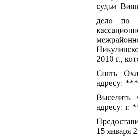
судьи Вишн
дело по 
кассацио
межрайонн
Никулинск
2010 г., ко
Снять Охл
адресу: *
Выселить 
адресу: г. 
Предостави
15 января 2