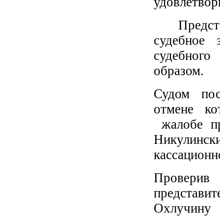
удовлетвор
Представи
судебное 
судебног
образом.
Судом пос
отмене ко
жалобе пр
Никулинск
кассационн
Проверив
представит
Охлучину 