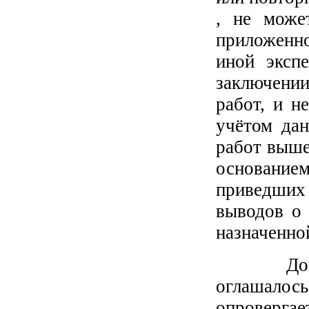
, не може
приложенно
иной эксп
заключени
работ, и н
учётом дан
работ выше
основание
приведших 
выводов о 
назначенно
Довод о 
оглашало
опроверга