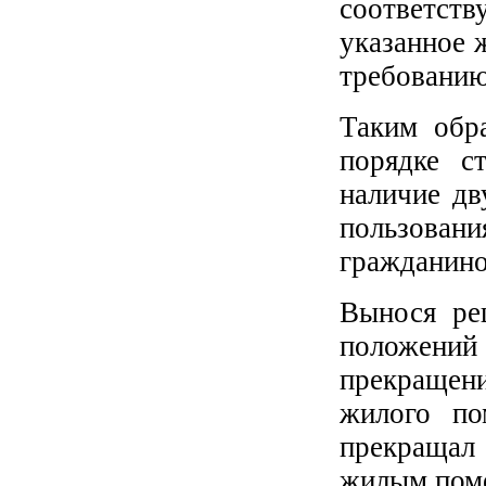
соответст
указанное 
требованию
Таким обр
порядке с
наличие дв
пользован
гражданино
Вынося ре
положени
прекращен
жилого по
прекращал
жилым пом