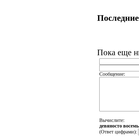
Последние
Пока еще ни
Сообщение:
Вычислите:
дeвянocтo вoceмь
(Ответ цифрами):