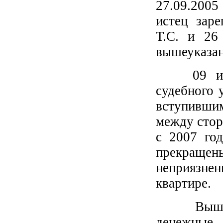
27.09.200
истец зар
Т.С. и 26
вышеуказан
09 июля 
судебного 
вступивши
между стор
с 2007 го
прекращен
неприязн
квартире.
Вышеуказ
денежные 