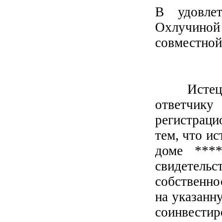
В удовлет
Охлучиной 
совместной
УСТ
Истец Ми
ответчику
регистрац
тем, что и
доме ****
свидетельс
собственно
на указанн
соинвести