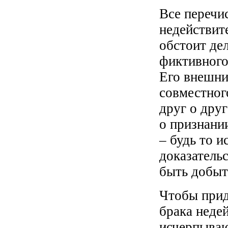
Все перечи
недействит
обстоит дел
фиктивного 
Его внешни
совместног
друг о дру
о признани
– будь то и
доказательс
быть добыт
Чтобы прид
брака неде
исчерпываю