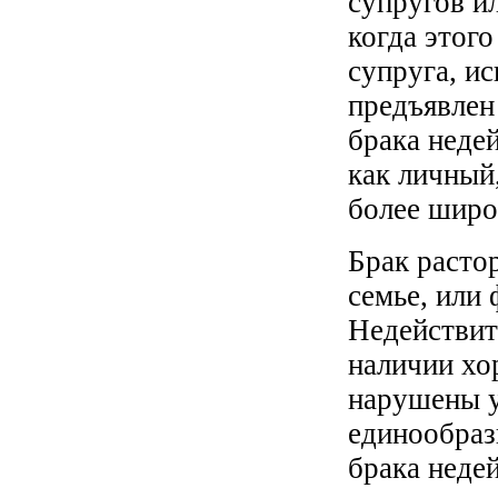
супругов и
когда этог
супруга, и
предъявлен
брака неде
как личный,
более широ
Брак расто
семье, или 
Недействит
наличии хо
нарушены у
единообраз
брака неде