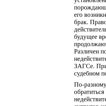
порождающи
его возник
брак. Прав
действител
будущее вр
продолжают
Различен п
недействите
ЗАГСе. При
судебном п
По-разному
обратиться
недействит