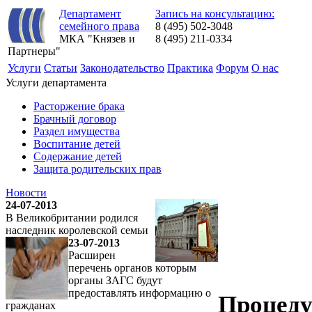
Департамент
Запись на консультацию:
семейного права
8 (495) 502-3048
МКА "Князев и
8 (495) 211-0334
Партнеры"
Услуги
Статьи
Законодательство
Практика
Форум
О нас
Услуги департамента
Расторжение брака
Брачный договор
Раздел имущества
Воспитание детей
Содержание детей
Защита родительских прав
Новости
24-07-2013
В Великобритании родился
наследник королевской семьи
23-07-2013
Расширен
перечень органов которым
органы ЗАГС будут
предоставлять информацию о
Процеду
гражданах