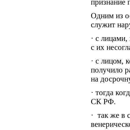
признание п
Одним из о
служит нар
· с лицами,
с их несогл
· с лицом, 
получило р
на досрочн
· тогда ког
СК РФ.
· так же в 
венерическ