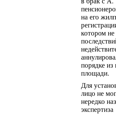
в брак с А
пенсионеро
на его жил
регистрации
котором не 
последстви
недействит
аннулирова
порядке из
площади.
Для устано
лицо не мо
нередко на
экспертиза