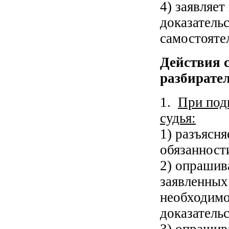
4) заявляет
доказатель
самостояте
Действия с
разбирате
1.
При подг
судья:
1) разъясн
обязанност
2) опрашив
заявленных 
необходимо
доказатель
3) опрашив