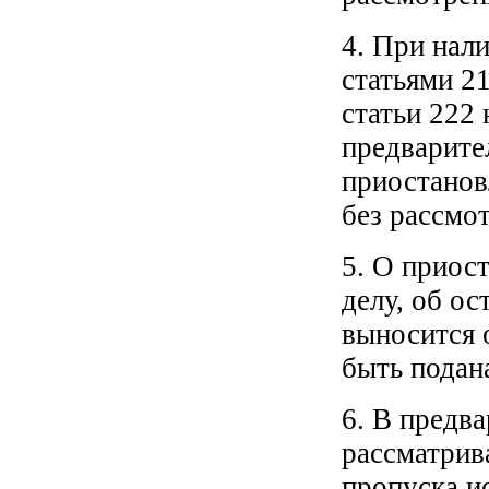
4. При нал
статьями 2
статьи 222 
предварите
приостанов
без рассмо
5. О приос
делу, об ос
выносится 
быть подан
6. В предв
рассматрив
пропуска и