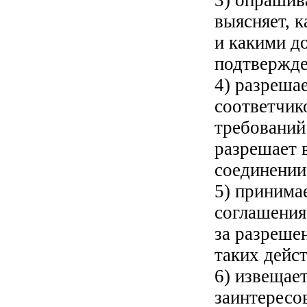
выясняет, 
и какими д
подтвержд
4) разрешае
соответчик
требований
разрешает 
соединении
5) принима
соглашения
за разреше
таких дейс
6) извещает
заинтересо