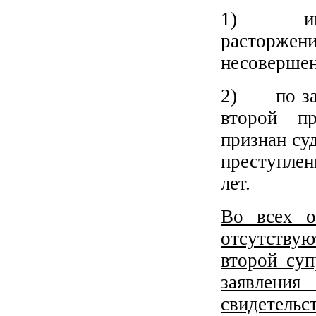
1) имеет
расторж
несовершен
2) по заяв
второй пр
признан су
преступле
лет.
Во всех о
отсутству
второй суп
заявления
свидетельс