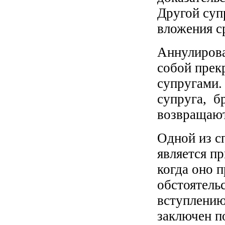
Другой суп
вложения с
Аннулирова
собой прек
супругами.
супруга, б
возвращают
Одной из с
является п
когда оно 
обстоятель
вступлению
заключен п