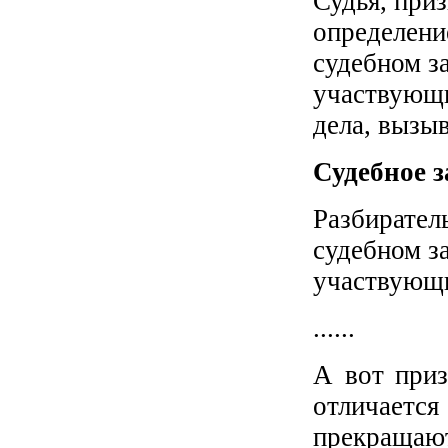
Судья, при
определение
судебном з
участвующи
дела, вызы
Судебное з
Разбирател
судебном з
участвующих
......
А вот приз
отличаетс
прекращаю