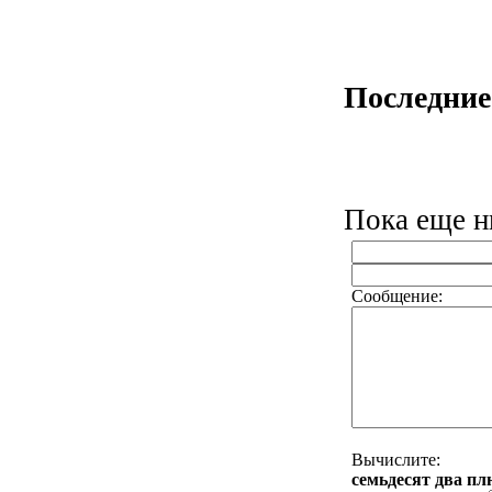
Последние
Пока еще ни
Сообщение:
Вычислите:
ceмьдecят двa пл