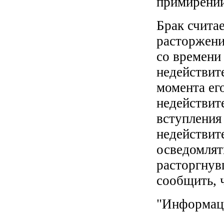
примирении
Брак счита
расторжени
со времени
недействит
момента ег
недействит
вступления
недействите
осведомлять
расторгнув
сообщить, ч
"Информаци