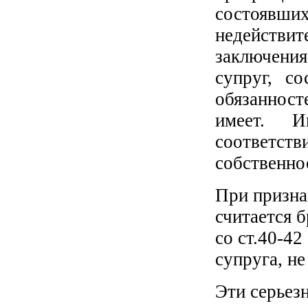
состоявших
недействи
заключени
супруг, с
обязанност
имеет. И
соответс
собственнос
При призна
считается 
со ст.40-4
супруга, не
Эти серьез