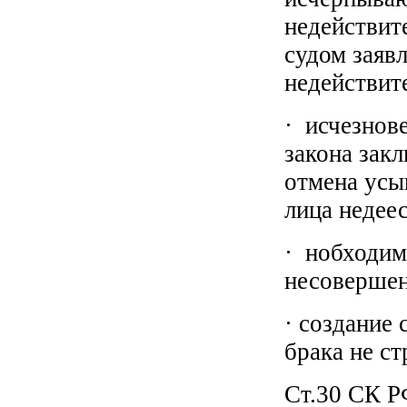
недействит
судом заяв
недействит
· исчезнов
закона зак
отмена усы
лица недее
· нобходим
несовершен
· создание
брака не ст
Ст.30 СК Р