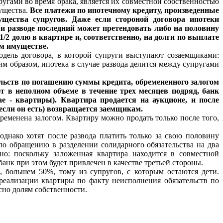
угами во время брака, является их совместной собственностью
ущества.
Все платежи по ипотечному кредиту, произведенные
щества супругов. Даже если стороной договора ипотеки
ри разводе последний может претендовать либо на половину
/2 долю в квартире и, соответственно, на долги по выплате
ем имуществе.
одель договора, в которой супруги выступают созаемщиками:
им образом, ипотека в случае развода делится между супругами
ельств по погашению суммы кредита, обремененного залогом
т в неполном объеме в течение трех месяцев подряд, банк
е - квартиры). Квартира продается на аукционе, и после
если он есть) возвращается заемщикам.
обременена залогом. Квартиру можно продать только после того,
однако хотят после развода платить только за свою половину
 по обращению в разделении солидарного обязательства на два
но: поскольку заложенная квартира находится в совместной
банк при этом будет привлечен в качестве третьей стороны.
, большем 50%, тому из супругов, с которым остаются дети.
 реализации квартиры по факту неисполнения обязательств по
сно долям собственности.