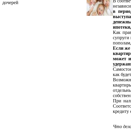
В соотве
дочерей
независи
в перио
выступа
денежных
ипотеки
Как пра
супруги 
пополам,
Если же
квартир
может и
удержан
Самостоя
как буде
Возможн
квартиры
отдельн
собствен
При нал
Соответс
кредиту 
Что дела