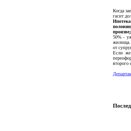
Когда за
гасит до
Ипотека
половин
произв
50% - уж
жилища. 
от супру
Если же
переофо
второго 
Департам
Послед