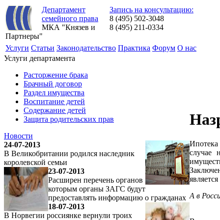
Департамент
Запись на консультацию:
семейного права
8 (495) 502-3048
МКА "Князев и
8 (495) 211-0334
Партнеры"
Услуги
Статьи
Законодательство
Практика
Форум
О нас
Услуги департамента
Расторжение брака
Брачный договор
Раздел имущества
Воспитание детей
Содержание детей
Назр
Защита родительских прав
Новости
Ипотека 
24-07-2013
случае 
В Великобритании родился наследник
имущест
королевской семьи
Заключен
23-07-2013
является
Расширен перечень органов
которым органы ЗАГС будут
А в Росс
предоставлять информацию о гражданах
18-07-2013
В Норвегии россиянке вернули троих