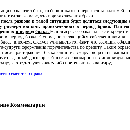
емщик заключил брак, то банк никакого перерасчета платежей в
лг в том же размере, что и до заключения брака.
 после развода в такой ситуации будет делиться следующим 
у размера выплат, произведенных
в период брака.
Или на
еденных
в период брака.
Например, до брака вы взяли кредит и
е в период брака. Супруг, не являющийся собственником квар
Здесь, впрочем, следует учитывать тот факт, что заемщик обязан
га/супруги оформления поручительства по кредиту. Таким образо
 после расторжения брака один из супругов решит выплати
рмить данный договор в банке из солидарного в индивидуальн
супруга отсутствуют какие-либо претензии на квартиру).
ент семейного права
ние Комментарии