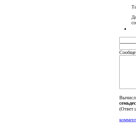
Т
До
со
Сообще
Вычисл
ceмьдe
(Ответ 
коммен