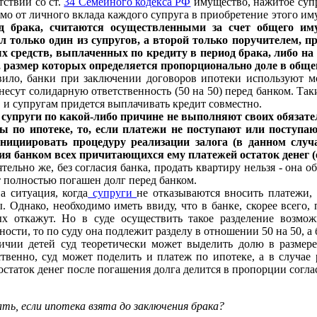
тствии со ст.
34 Семейного кодекса РФ
имущество, нажитое супр
мо от личного вклада каждого супруга в приобретение этого им
д брака, считаются осуществленными за счет общего иму
л только один из супругов, а второй только поручителем, п
 средств, выплаченных по кредиту в период брака, либо на 1
, размер которых определяется пропорционально доле в общ
вило, банки при заключении договоров ипотеки используют м
несут солидарную ответственность (50 на 50) перед банком. Так
 и супругам придется выплачивать кредит совместно.
 супруги по какой-либо причине не выполняют своих обязат
ы по ипотеке, то, если платежи не поступают или поступаю
нициировать процедуру реализации залога (в данном случа
ия банком всех причитающихся ему платежей остаток денег (
тельно же, без согласия банка, продать квартиру нельзя - она 
т полностью погашен долг перед банком.
а ситуация, когда
супруги
не отказываются вносить платежи, 
. Однако, необходимо иметь ввиду, что в банке, скорее всего,
ых откажут. Но в суде осуществить такое разделение возмож
ности, то по суду она подлежит разделу в отношении 50 на 50, а 
ичии детей суд теоретически может выделить долю в размере
твенно, суд может поделить и платеж по ипотеке, а в случае
остаток денег после погашения долга делится в пропорции согла
ть, если ипотека взята до заключения брака?