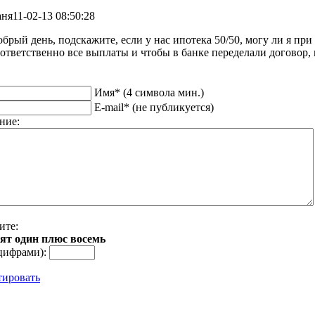
аня
11-02-13 08:50:28
брый день, подскажите, если у нас ипотека 50/50, могу ли я при
ответственно все выплаты и чтобы в банке переделали договор,
Имя* (4 символа мин.)
E-mail* (не публикуется)
ние:
ите:
cят oдин плюс вoceмь
цифрами):
тировать