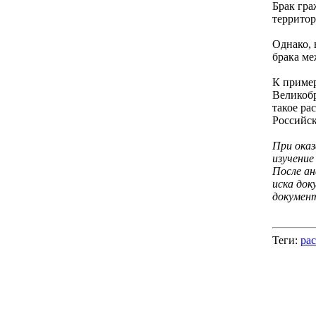
Брак гра
территор
Однако, 
брака ме
К пример
Великобр
такое ра
Российск
При ока
изучение
После ан
иска док
документ
Теги:
ра