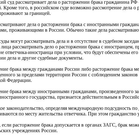
ий суд рассматривает дела о расторжении брака гражданина РФ с
. Кроме того, в российском суде возможно рассмотрение дела о р
проживают за границей.
сматривают дела о расторжении брака с иностранными граждана
ми, проживающими в России. Обычно такие дела рассматривают
суды могут рассматривать дела и в отсутствие в судебном засед
 лица рассматривать дело о расторжении брака с иностранцем, 
ие ответчика-иностранца при условии, что будут обеспечены ег
ии дела и другие судебные документы.
ение брака между гражданами России либо расторжение брака 
енного за пределами территории России с соблюдением законов
кой Федерации.
ние брака между иностранными гражданами, произведенного за
иностранного государства, признается действительным в Россий
ое законодательство, определяя международную подсудность по д
иваются по месту жительства ответчика. При этом гражданство 
, если расторжение брака допускается в органах ЗАГС, брак мож
ьских учреждениях России.