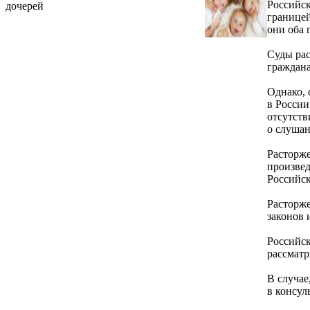
Российск
дочерей
границей
они оба 
Суды рас
граждана
Однако, 
в России
отсутств
о слушан
Расторж
произвед
Российс
Расторже
законов 
Российск
рассматр
В случае
в консул