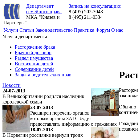
Департамент
Запись на консультацию:
семейного права
8 (495) 502-3048
МКА "Князев и
8 (495) 211-0334
Партнеры"
Услуги
Статьи
Законодательство
Практика
Форум
О нас
Услуги департамента
Расторжение брака
Брачный договор
Раздел имущества
Воспитание детей
Содержание детей
Рас
Защита родительских прав
Новости
Расторже
24-07-2013
законода
В Великобритании родился наследник
королевской семьи
Обычно
23-07-2013
континен
Расширен перечень органов
которым органы ЗАГС будут
Граждани
предоставлять информацию о гражданах
независи
18-07-2013
В Норвегии россиянке вернули троих