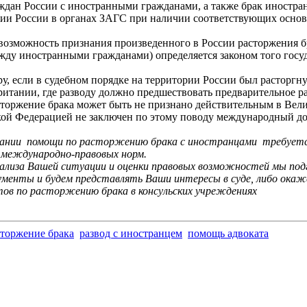
ждан России с иностранными гражданами, а также брак иностра
ии России в органах ЗАГС при наличии соответствующих основа
возможность признания произведенного в России расторжения б
жду иностранными гражданами) определяется законом того госуд
у, если в судебном порядке на территории России был расторг
итании, где разводу должно предшествовать предварительное ра
сторжение брака может быть не признано действительным в Вел
ой Федерацией не заключен по этому поводу международный до
зании помощи по расторжению брака с иностранцами требуется
 международно-правовых норм.
ализа Вашей ситуации и оценки правовых возможностей мы подг
ументы и будем представлять Ваши интересы в суде, либо ока
ов по расторжению брака в консульских учреждениях
сторжение брака
развод с иностранцем
помощь адвоката