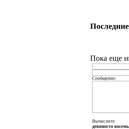
Последние
Пока еще ни
Сообщение:
Вычислите:
дeвянocтo вoceмь