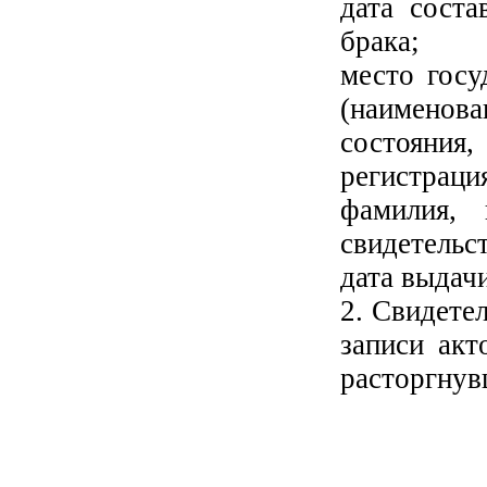
дата соста
брака;
место госу
(наименов
состояния
регистраци
фамилия, 
свидетельс
дата выдач
2. Свидете
записи акт
расторгнув