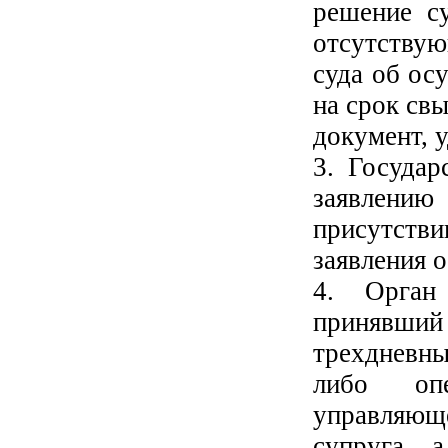
решение су
отсутству
суда об ос
на срок свы
документ, 
3. Государ
заявлению
присутств
заявления 
4. Орган 
принявший 
трехдневн
либо опе
управляющ
супруга, 