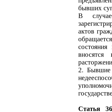
предъявле
бывших суп
В случа
зарегистр
актов граж
обращается
состояния
вносятся
расторжени
2. Бывшие
недееспос
уполномо
государств
Статья 3