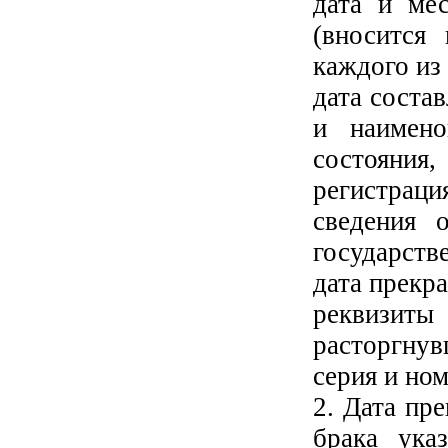
дата и мес
(вносится
каждого из
дата соста
и наимено
состояния
регистраци
сведения 
государств
дата прекр
реквизиты
расторгнув
серия и но
2. Дата пр
брака ука