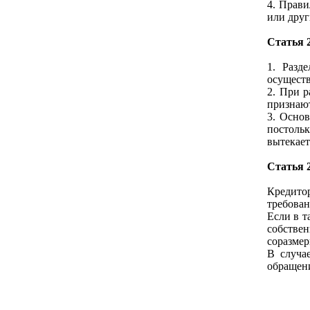
4. Прави
или друг
Статья 2
1. Разд
осуществ
2. При р
признаю
3. Основ
постольк
вытекает
Статья 
Кредитор
требован
Если в т
собстве
соразмер
В случа
обращени