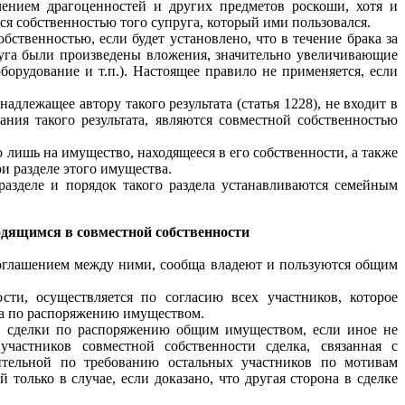
ючением драгоценностей и других предметов роскоши, хотя и
ся собственностью того супруга, который ими пользовался.
ственностью, если будет установлено, что в течение брака за
руга были произведены вложения, значительно увеличивающие
борудование и т.п.). Настоящее правило не применяется, если
адлежащее автору такого результата (статья 1228), не входит в
ния такого результата, являются совместной собственностью
 лишь на имущество, находящееся в его собственности, а также
и разделе этого имущества.
разделе и порядок такого раздела устанавливаются семейным
одящимся в совместной собственности
соглашением между ними, сообща владеют и пользуются общим
сти, осуществляется по согласию всех участников, которое
лка по распоряжению имуществом.
ть сделки по распоряжению общим имуществом, если иное не
частников совместной собственности сделка, связанная с
тельной по требованию остальных участников по мотивам
только в случае, если доказано, что другая сторона в сделке