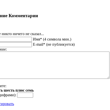
ние Комментарии
 никто ничего не сказал...
Имя* (4 символа мин.)
E-mail* (не публикуется)
ние:
ите:
ть шecть плюс ceмь
цифрами):
тировать