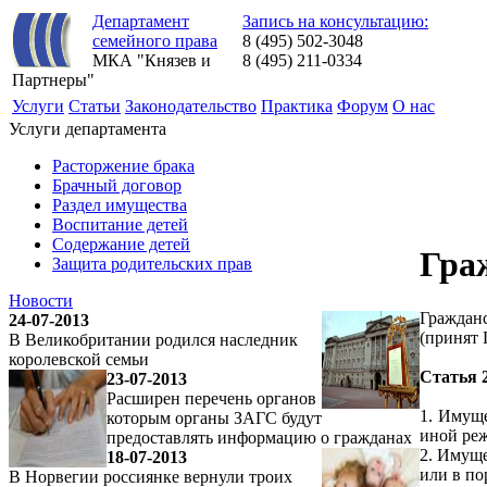
Департамент
Запись на консультацию:
семейного права
8 (495) 502-3048
МКА "Князев и
8 (495) 211-0334
Партнеры"
Услуги
Статьи
Законодательство
Практика
Форум
О нас
Услуги департамента
Расторжение брака
Брачный договор
Раздел имущества
Воспитание детей
Содержание детей
Гра
Защита родительских прав
Новости
Гражданс
24-07-2013
(принят 
В Великобритании родился наследник
королевской семьи
Статья 
23-07-2013
Расширен перечень органов
1. Имуще
которым органы ЗАГС будут
иной реж
предоставлять информацию о гражданах
2. Имуще
18-07-2013
или в по
В Норвегии россиянке вернули троих