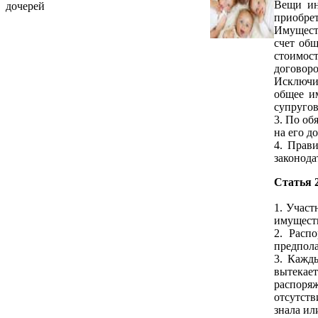
Вещи ин
дочерей
приобрет
Имуществ
счет об
стоимост
договоро
Исключит
общее и
супругов
3. По об
на его д
4. Прав
законода
Статья 
1. Участ
имущест
2. Расп
предпола
3. Кажд
вытекае
распоря
отсутств
знала ил