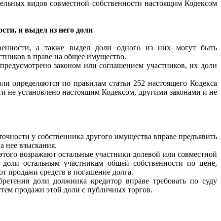
тдельных видов совместной собственности настоящим Кодексом
сти, и выдел из него доли
венности, а также выдел доли одного из них могут быть
стников в праве на общее имущество.
 предусмотрено законом или соглашением участников, их доли
оли определяются по правилам статьи 252 настоящего Кодекса
ти не установлено настоящим Кодексом, другими законами и не
точности у собственника другого имущества вправе предъявить
а нее взыскания.
 этого возражают остальные участники долевой или совместной
й доли остальным участникам общей собственности по цене,
т продажи средств в погашение долга.
бретения доли должника кредитор вправе требовать по суду
тем продажи этой доли с публичных торгов.