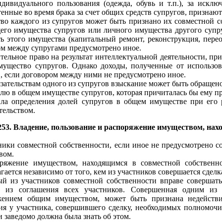
дивидуального пользования (одежда, обувь и т.п.), за искл
енные во время брака за счет общих средств супругов, признают
о каждого из супругов может быть признано их совместной соб
щего имущества супругов или личного имущества другого суп
ь этого имущества (капитальный ремонт, реконструкция, перео
м между супругами предусмотрено иное.
ельное право на результат интеллектуальной деятельности, прин
мущество супругов. Однако доходы, полученные от использова
, если договором между ними не предусмотрено иное.
язательствам одного из супругов взыскание может быть обращено
олю в общем имуществе супругов, которая причиталась бы ему пр
ила определения долей супругов в общем имуществе при его 
тельством.
253. Владение, пользование и распоряжение имуществом, нах
ники совместной собственности, если иное не предусмотрено 
вом.
оряжение имуществом, находящимся в совместной собственно
гается независимо от того, кем из участников совершается сде
ый из участников совместной собственности вправе соверша
т из соглашения всех участников. Совершенная одним из у
жением общим имуществом, может быть признана недействи
ия у участника, совершившего сделку, необходимых полномочий 
и заведомо должна была знать об этом.