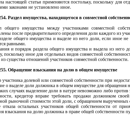
ла настоящей статьи применяются постольку, поскольку для о
ими законами не установлено иное.
54. Раздел имущества, находящегося в совместной собственно
ел общего имущества между участниками совместной собст
лены после предварительного определения доли каждого из уча
азделе общего имущества и выделе из него доли, если иное не
тся равными.
ания и порядок раздела общего имущества и выдела из него д
у, поскольку иное для отдельных видов совместной собственнос
 из существа отношений участников совместной собственности.
255. Обращение взыскания на долю в общем имуществе
 участника долевой или совместной собственности при недоста
ие о выделе доли должника в общем имуществе для обращения н
аких случаях выделение доли в натуре невозможно либо против
нности, кредитор вправе требовать продажи должником свое
ной рыночной стоимости этой доли, с обращением вырученных о
е отказа остальных участников общей собственности от прио
я взыскания на долю должника в праве общей собственности пу