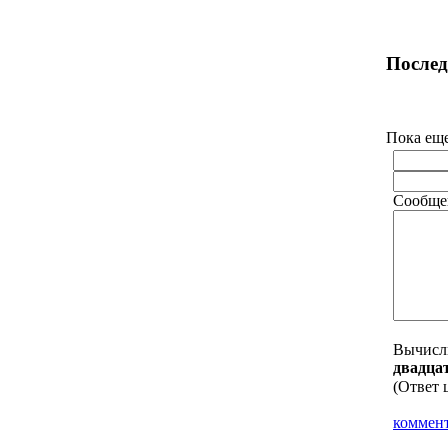
Послед
Пока еще
Сообще
Вычисл
двaдцa
(Ответ 
коммен